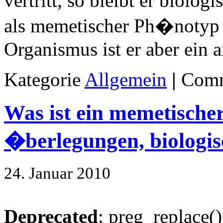
vertritt, so bleibt er biolo
als memetischer Ph�notyp 
Organismus ist er aber ein 
Kategorie
Allgemein
|
Comm
Was ist ein memetische
�berlegungen, biologi
24. Januar 2010
Deprecated
: preg_replace()