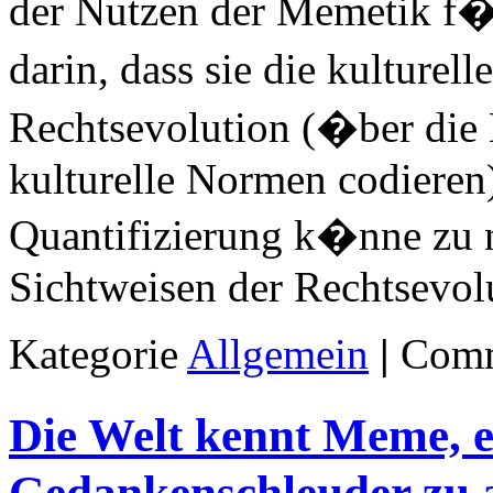
der Nutzen der Memetik f�r
darin, dass sie die kulturel
Rechtsevolution (�ber die 
kulturelle Normen codieren)
Quantifizierung k�nne zu 
Sichtweisen der Rechtsevol
ke
Kategorie
Allgemein
|
Comm
Die Welt kennt Meme, e
Gedankenschleuder zu a