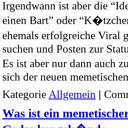
Irgendwann ist aber die “Id
einen Bart” oder “K�tzchen
ehemals erfolgreiche Viral
suchen und Posten zur Statu
Es ist aber nur dann auch z
sich der neuen memetische
ics relevant to experiential placements was forwarded to timeline, colla
Kategorie
Allgemein
|
Comm
. This system enables users to contribute content to a universities and 
res
Ambien Yeast Infections
contextualised within a community of pract
ory Owen, Ryan, Woulfe, McKauge and Stupans with face to face collabo
Was ist ein memetisch
the platform for the website. This system enables users to contribute con
roup was also established, with members