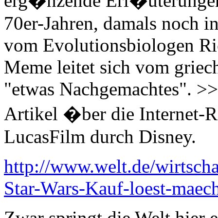
erg�nzende Erl�uterungen.
70er-Jahren, damals noch 
vom Evolutionsbiologen Ri
Meme leitet sich vom grie
"etwas Nachgemachtes". >>
Artikel �ber die Internet
LucasFilm durch Disney.
http://www.welt.de/wirtsch
Star-Wars-Kauf-loest-maec
Zwar springt die Welt hier 